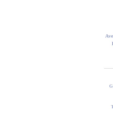
Ave
G
T