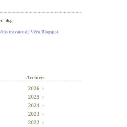
en blog
p'tits travaux de Véro Blogspot
Archives
2026
2025
Mai
(2)
Novembre
2024
(2)
Septembre
Octobre
2023
(3)
(1)
Décembre
2022
Août
Juin
(1)
(1)
(1)