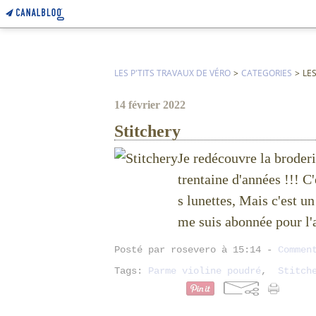
LES P'TITS TRAVAUX DE VÉRO
>
CATEGORIES
>
LE
14 février 2022
Stitchery
Je redécouvre la broderi
trentaine d'années !!! C
s lunettes, Mais c'est u
me suis abonnée pour l'a
Posté par rosevero à 15:14 -
Commen
Tags:
Parme violine poudré
,
Stitch