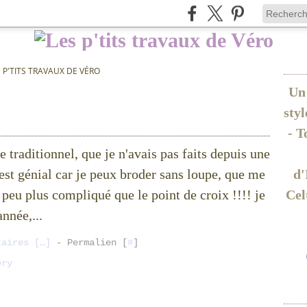
S P'TITS TRAVAUX DE VÉRO
Un 
sty
- T
e traditionnel, que je n'avais pas faits depuis une
'est génial car je peux broder sans loupe, que me
d'
n peu plus compliqué que le point de croix !!!! je
Cel
nnée,...
taires [
…
]
- Permalien [
#
]
ery