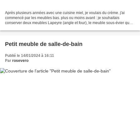
Après plusieurs années avec une cuisine miel, je voulais du crème. j'ai
commencé par les meubles bas. plus ou moins avant : je souhaitais
conserver deux meubles Lapeyre (angle et four), le meuble sous-évier que
petit mari avait réaliser, et ajouter quelques...
Petit meuble de salle-de-bain
Publié le 14/01/2024 à 16:11
Par
rosevero