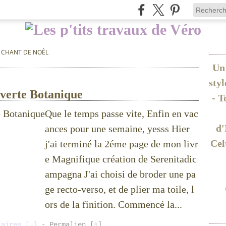
 CHANT DE NOÊL
Un 
sty
verte Botanique
- T
Que le temps passe vite, Enfin en vac
d'
ances pour une semaine, yesss Hier
Cel
j'ai terminé la 2éme page de mon livr
e Magnifique création de Serenitadic
ampagna J'ai choisi de broder une pa
ge recto-verso, et de plier ma toile, l
ors de la finition. Commencé la...
taires [
…
]
- Permalien [
#
]