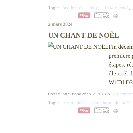
Tags:
Broderie
,
Faby
,
Hiver-Noël
2 mars 2024
UN CHANT DE NOÊL
Fin décem
première g
étapes, ré
ôle noël 
W1TthD3/
Posté par rosevero à 13:35 -
Commen
Tags:
Hiver-Noël
,
Un chant de Noêl