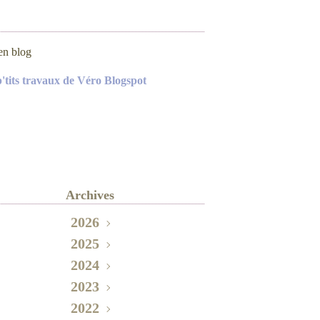
en blog
p'tits travaux de Véro Blogspot
Archives
2026
2025
Mai
(2)
Novembre
2024
(2)
Septembre
Octobre
2023
(3)
(1)
Décembre
2022
Août
Juin
(1)
(1)
(1)