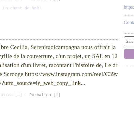
http
,
Un chant de Noêl
Conta
bre Cecilia, Serenitadicampagna nous offrait la
rille de la couverture, d'un projet, un SAL en 12
alisation d'un livret, racontant l'histoire de, Le dr
de Scrooge https://www.instagram.com/reel/C39v
?utm_source=ig_web_copy_link...
taires [
…
]
- Permalien [
#
]