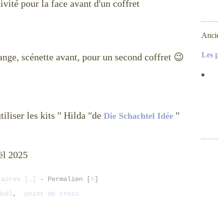
ivité pour la face avant d'un coffret
Anci
Les 
 ange, scénette avant, pour un second coffret 😉
tiliser les kits " Hilda "de
"
Die Schachtel Idée
oël 2025
taires [
…
]
- Permalien [
#
]
Noël
,
point de croix