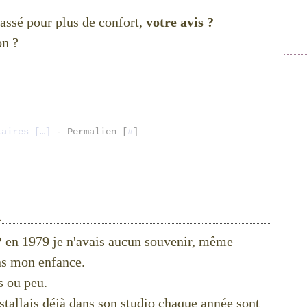
lassé pour plus de confort,
votre avis ?
on ?
taires [
…
]
- Permalien [
#
]
1
❤ en 1979 je n'avais aucun souvenir, même
ns mon enfance.
s ou peu.
nstallais déjà dans son studio chaque année sont