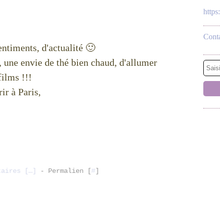
http
Conta
entiments, d'actualité 🙂
s, une envie de thé bien chaud, d'allumer
films !!!
ir à Paris,
taires [
…
]
- Permalien [
#
]