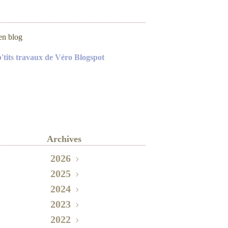
en blog
p'tits travaux de Véro Blogspot
Archives
2026
2025
Mai
(2)
Novembre
2024
(2)
Septembre
Octobre
2023
(3)
(1)
Décembre
2022
Août
Juin
(1)
(1)
(1)