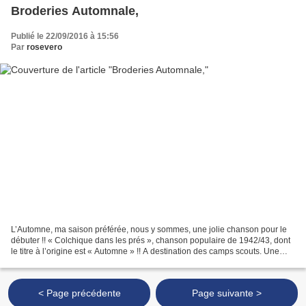
Broderies Automnale,
Publié le 22/09/2016 à 15:56
Par
rosevero
L’Automne, ma saison préférée, nous y sommes, une jolie chanson pour le
débuter !! « Colchique dans les prés », chanson populaire de 1942/43, dont
le titre à l’origine est « Automne » !! A destination des camps scouts. Une
envie de couleurs, alors j’ai...
< Page précédente
Page suivante >