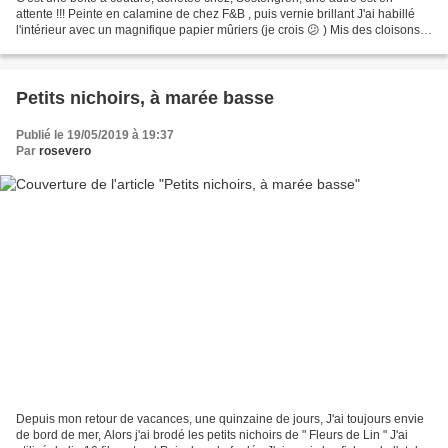
attente !!! Peinte en calamine de chez F&B , puis vernie brillant J'ai habillé
l'intérieur avec un magnifique papier mûriers (je crois 😕 ) Mis des cloisons,
pour ranger matériel ou...
Petits nichoirs, à marée basse
Publié le 19/05/2019 à 19:37
Par
rosevero
Depuis mon retour de vacances, une quinzaine de jours, J'ai toujours envie
de bord de mer, Alors j'ai brodé les petits nichoirs de " Fleurs de Lin " J'ai