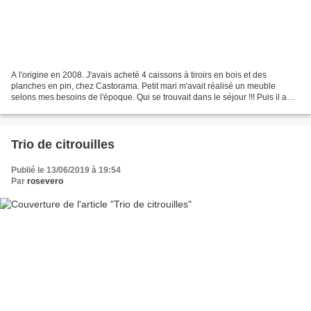
A l'origine en 2008. J'avais acheté 4 caissons à tiroirs en bois et des
planches en pin, chez Castorama. Petit mari m'avait réalisé un meuble
selons mes besoins de l'époque. Qui se trouvait dans le séjour !!! Puis il a
été patiné couleur lin. En 2O16...
Trio de citrouilles
Publié le 13/06/2019 à 19:54
Par
rosevero