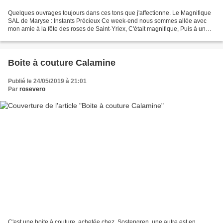
Quelques ouvrages toujours dans ces tons que j'affectionne. Le Magnifique
SAL de Maryse : Instants Précieux Ce week-end nous sommes allée avec
mon amie à la fête des roses de Saint-Yriex, C'était magnifique, Puis à un
vide grenier et deux petits footstools...
Boite à couture Calamine
Publié le 24/05/2019 à 21:01
Par
rosevero
C'est une boite à couture, achetée chez, Sostengren, une autre est en