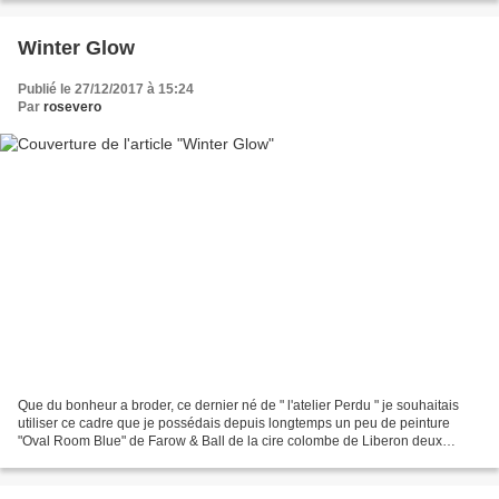
Winter Glow
Publié le 27/12/2017 à 15:24
Par
rosevero
Que du bonheur a broder, ce dernier né de " l'atelier Perdu " je souhaitais
utiliser ce cadre que je possédais depuis longtemps un peu de peinture
"Oval Room Blue" de Farow & Ball de la cire colombe de Liberon deux
bandes de dentelle écru, et le voilà...