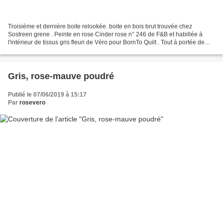
Troisième et dernière boite relookée. boite en bois brut trouvée chez
Sostreen grene . Peinte en rose Cinder rose n° 246 de F&B et habillée à
l'intérieur de tissus gris fleuri de Véro pour BornTo Quilt . Tout à portée de
main, pour broder dans le séjour....
Gris, rose-mauve poudré
Publié le 07/06/2019 à 15:17
Par
rosevero