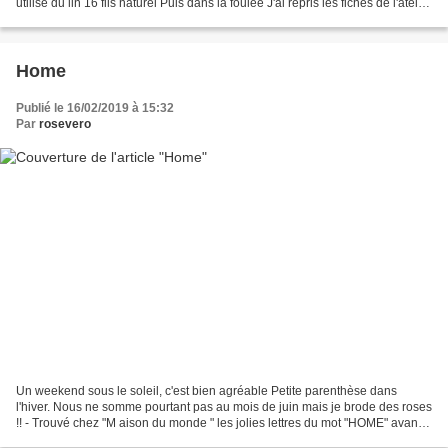
utilisé du lin 16 fils naturel Puis dans la foulée J'ai repris les fiches de l'atelier
perdu " A...
Home
Publié le 16/02/2019 à 15:32
Par
rosevero
Un weekend sous le soleil, c'est bien agréable Petite parenthèse dans
l'hiver. Nous ne somme pourtant pas au mois de juin mais je brode des roses
!! - Trouvé chez "M aison du monde " les jolies lettres du mot "HOME" avant :
Peint en Worsted N° 284 de...