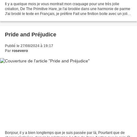
Il y a quelque mois je vous montrait mon craquage pour une très jolie
création, De The Primitive Hare, je l'ai brodée dans une harmonie de parme
J'ai brodé le texte en Français, je préfère Fait une finition boite avec un joli
lin naturel et fermée par...
Pride and Préjudice
Publié le 27/08/2024 à 19:17
Par
rosevero
Bonjour, il y a bien longtemps que je suis passée par là; Pourtant que de