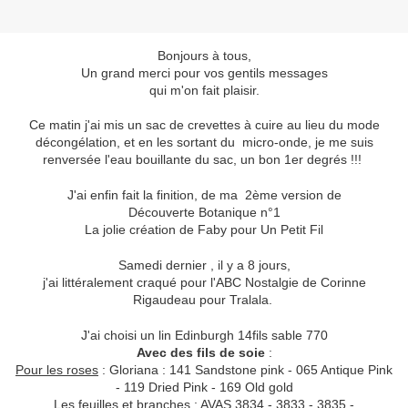
Bonjours à tous,
Un grand merci pour vos gentils messages
qui m'on fait plaisir.
Ce matin j'ai mis un sac de crevettes à cuire au lieu du mode
décongélation, et en les sortant du micro-onde, je me suis
renversée l'eau bouillante du sac, un bon 1er degrés !!!
J'ai enfin fait la finition, de ma 2ème version de
Découverte Botanique n°1
La jolie création de Faby pour Un Petit Fil
Samedi dernier , il y a 8 jours,
j'ai littéralement craqué pour l'ABC Nostalgie de Corinne
Rigaudeau pour Tralala.
J'ai choisi un lin Edinburgh 14fils sable 770
Avec des fils de soie
:
Pour les roses
: Gloriana : 141 Sandstone pink - 065 Antique Pink
- 119 Dried Pink - 169 Old gold
Les feuilles et branches
: AVAS 3834 - 3833 - 3835 -