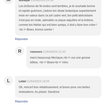
Monique
21/04/2024 20:18
Les brûlures de M-ondes sont terribles, je te souhaite bonne
et rapide guérison, j'adore ton étude botanique superbement
mise en valeur dans ce joli cadre vert, ton petit abécédaire
n'est pas en reste, adorable ce pique-aiguilles et la bobine,
comme ton Atelier qui est bien sympa, il doit y faire bon créer !
<br /> Bises, bonne soirée !
Répondre
R
rosevero
21/04/2024 21:33
merci beaucoup Monique,<br /> oui une grosse
bêtise, <br /> Bises<br /> Véro
L
Lebel
21/04/2024 19:55
Oh, mince!! bon rétablissement, et bravo pour ces belles
réalisations. Au plaisir. Sandrine
Répondre