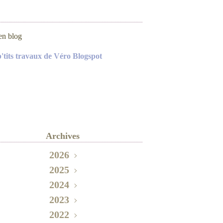
en blog
p'tits travaux de Véro Blogspot
Archives
2026
2025
Mai
(2)
Novembre
2024
(2)
Septembre
Octobre
2023
(3)
(1)
Décembre
2022
Août
Juin
(1)
(1)
(1)