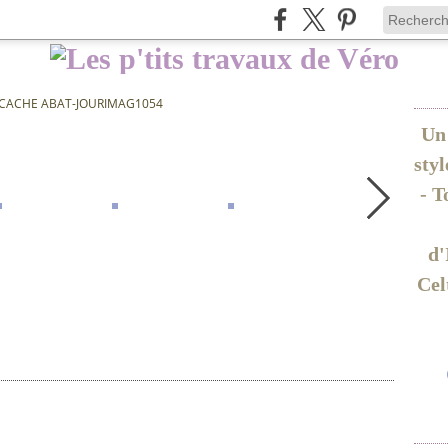
CACHE ABAT-JOURIMAG1054
Un 
sty
- T
d'
Cel