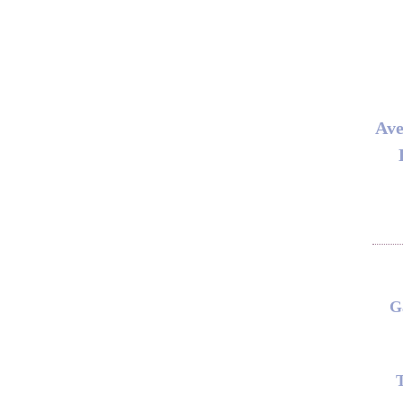
Ave
G
T