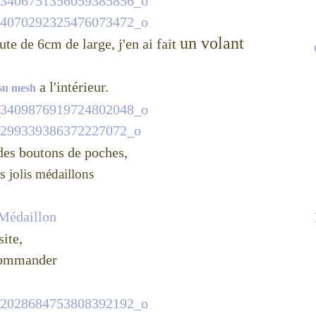
un volant
te de 6cm de large, j'en ai fait
a l'intérieur.
ssu mesh
es boutons de poches,
ès
jolis médaillons
site,
ecommander