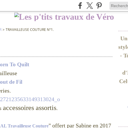
R
>
TRAVAILLEUSE COUTURE N°1.
Un 
sty
- T
orn To Quilt
d'
vailleuse
Cel
out de Fil
ries.
accessoires assortis
ts
.
" offert par Sabine en 2017
AL Travailleuse Couture