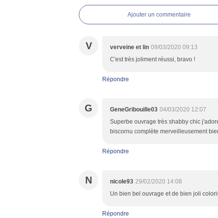
Ajouter un commentaire
V
verveine et lin
09/03/2020 09:13
C'est très joliment réussi, bravo !
Répondre
G
GeneGribouille03
04/03/2020 12:07
Superbe ouvrage très shabby chic j'adore t
biscornu complète merveilleusement bien
Répondre
N
nicole93
29/02/2020 14:08
Un bien bel ouvrage et de bien joli colori
Répondre