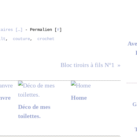
taires [
…
]
- Permalien [
#
]
ilt
,
couture
,
crochet
Ave
Bloc tiroirs à fils N°1
nvre
Home
G
Déco de mes
toilettes.
T