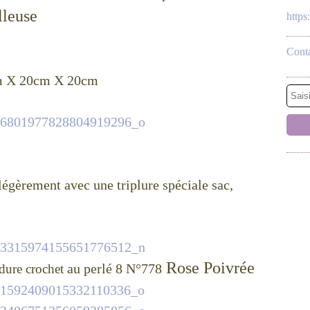
lleuse
http
Conta
9cm X 20cm X 20cm
 légèrement avec une triplure spéciale sac,
Rose Poivrée
au perlé 8 N°778
dure crochet