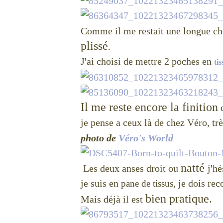
Comme il me restait une longue chu
plissé
.
J'ai choisi de mettre 2 poches en
ti
Il me reste encore la finition
d
je pense a ceux là de chez Véro, tr
photo de
Véro's World
natté
Les deux anses droit ou
j'hé
je suis en
, je dois r
pane de tissus
bien pratique.
Mais déjà il est