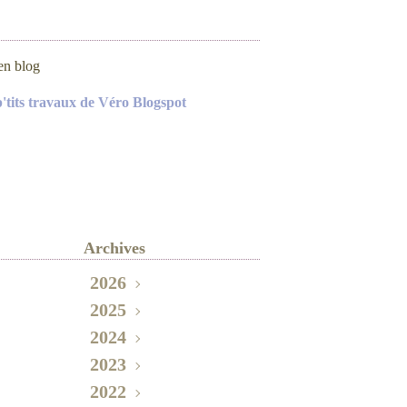
en blog
p'tits travaux de Véro Blogspot
Archives
2026
2025
Mai
(2)
Novembre
2024
(2)
Septembre
Octobre
2023
(3)
(1)
Décembre
2022
Août
Juin
(1)
(1)
(1)