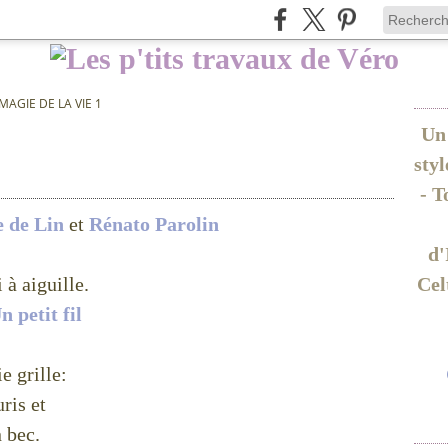
MAGIE DE LA VIE 1
Un 
sty
- T
e de Lin
et
Rénato Parolin
d'
 à aiguille.
Cel
n petit fil
e grille:
ris et
n bec.