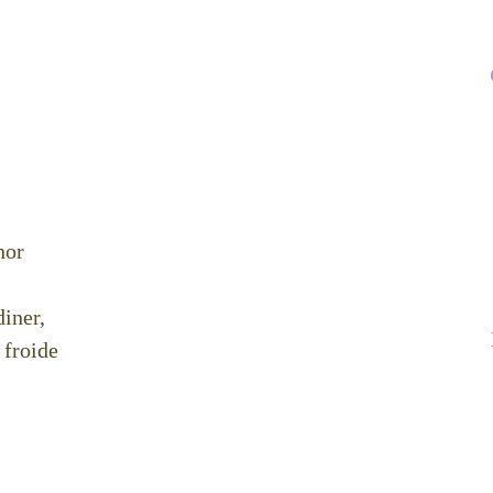
hor
diner,
 froide