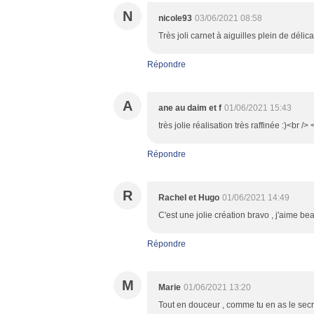
N
nicole93
03/06/2021 08:58
Très joli carnet à aiguilles plein de délic
Répondre
A
ane au daim et f
01/06/2021 15:43
très jolie réalisation très raffinée :)<br 
Répondre
R
Rachel et Hugo
01/06/2021 14:49
C'est une jolie création bravo , j'aime be
Répondre
M
Marie
01/06/2021 13:20
Tout en douceur , comme tu en as le secre