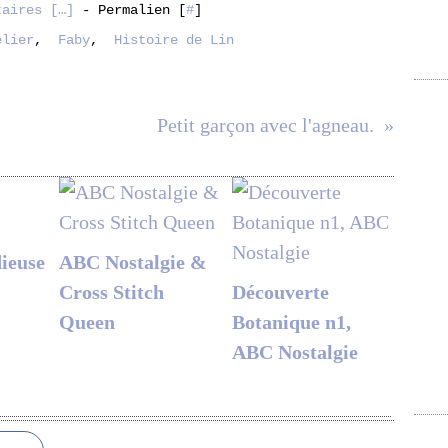
taires [
…
]
- Permalien [
#
]
elier
,
Faby
,
Histoire de Lin
Petit garçon avec l'agneau.
ieuse
ABC Nostalgie &
Cross Stitch
Découverte
Queen
Botanique n1,
ABC Nostalgie