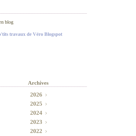
en blog
p'tits travaux de Véro Blogspot
Archives
2026
2025
Mai
(2)
Novembre
2024
(2)
Septembre
Octobre
2023
(3)
(1)
Décembre
2022
Août
Juin
(1)
(1)
(1)