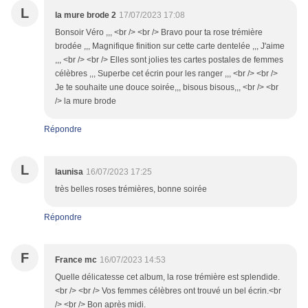
L
la mure brode 2
17/07/2023 17:08
Bonsoir Véro ,,, <br /> <br /> Bravo pour ta rose trémière
brodée ,,, Magnifique finition sur cette carte dentelée ,,, J'aime
,,, <br /> <br /> Elles sont jolies tes cartes postales de femmes
célèbres ,,, Superbe cet écrin pour les ranger ,,, <br /> <br />
Je te souhaite une douce soirée,,, bisous bisous,,, <br /> <br
/> la mure brode
Répondre
L
launisa
16/07/2023 17:25
très belles roses trémières, bonne soirée
Répondre
F
France mc
16/07/2023 14:53
Quelle délicatesse cet album, la rose trémière est splendide.
<br /> <br /> Vos femmes célèbres ont trouvé un bel écrin.<br
/> <br /> Bon après midi.