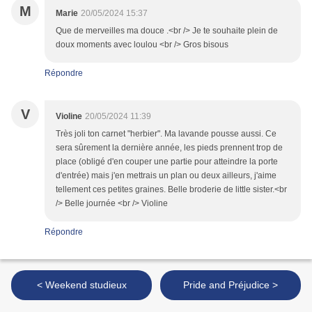
M
Marie
20/05/2024 15:37
Que de merveilles ma douce .<br /> Je te souhaite plein de
doux moments avec loulou <br /> Gros bisous
Répondre
V
Violine
20/05/2024 11:39
Très joli ton carnet "herbier". Ma lavande pousse aussi. Ce
sera sûrement la dernière année, les pieds prennent trop de
place (obligé d'en couper une partie pour atteindre la porte
d'entrée) mais j'en mettrais un plan ou deux ailleurs, j'aime
tellement ces petites graines. Belle broderie de little sister.<br
/> Belle journée <br /> Violine
Répondre
< Weekend studieux
Pride and Préjudice >